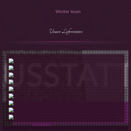
Sowohl gefärbter Feinputz oder Spachtelmassen auf
Tapetenkollektionen mit Vliesrücken ansehen. Wir freuen uns
natürlicher Basis als auch eingedickte Dispersionsfarben sind
Weiter lesen
auf Sie!
für diese Technik geeignet. Die wichtigste Voraussetzung ist in
jedem Fall ein exakt vorbereiteter, absolut glatter Untergrund.
Außerdem müssen die vorangegangenen Anstriche immer
Unsere Liefereranten
vollständig durchgetrocknet sein.
Haben wir Sie neugierig gemacht? Dann rufen Sie uns an oder
gehen in den Kontaktbereich und fordern Informationen an. Am
besten Sie besuchen uns gleich in unserem Fachgeschäft in
Klosterlechfeld, Bahnhofstraße 5. Dort können Sie die neuen
Tapetenkollektionen mit Vliesrücken ansehen. Wir freuen uns
auf Sie!