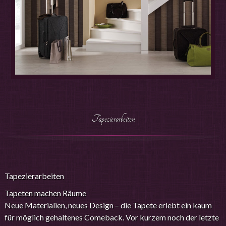
Vorbereitungsarbeiten der Untergründe. Bei Neubauten
kann auf Feinputz, Abziehen, Glätten und Kleben
verzichtet werden. Somit entfallen teure Warte- und
Trockenzeiten.
Darüber hinaus können, je nach Beanspruchung,
pflegeleichte und schwerentflammbare Qualitäten
gewählt werden, was besonders für den Objektbereich
wichtig ist.
Bei Renovierungen brauchen nur lose
Tapezierarbeiten
Wandbespannungen entfernt werden. Durch die saubere
und trockene Arbeitsweise kann selbst in Hotels und
Büros der Normalbetrieb ungestört weitergehen. Es
entstehen keine Geruchsbelästigungen.
Tapezierarbeiten
Die positiven Eigenschaften einer Wandbespannung lässt
Wohnungsbesitzer immer wieder auf diese Art der
Tapeten machen Räume
Raumgestaltung zurückgreifen. Besonders in hohen alten
Neue Materialien, neues Design – die Tapete erlebt ein kaum
Räumen stellen sich die positiven Eigenschaften der
für möglich gehaltenes Comeback. Vor kurzem noch der letzte