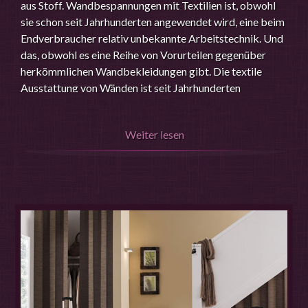
aus Stoff. Wandbespannungen mit Textilien ist, obwohl
sie schon seit Jahrhunderten angewendet wird, eine beim
Endverbraucher relativ unbekannte Arbeitstechnik. Und
das, obwohl es eine Reihe von Vorurteilen gegenüber
herkömmlichen Wandbekleidungen gibt. Die textile
Ausstattung von Wänden ist seit Jahrhunderten
bekannt.
Die textile Wandbespannung hat in unserer Zeit eine
Weiter lesen
Renaissance erfahren, da die bauphysikalischen
Nutzeffekte, wie Wärmedämmung und Schallabsorption
hoch einzuschätzen sind.
Als die wohl älteste der Wanddekoration ist die
Stoffbespannung eine sehr edle Alternative zur Tapete
oder dem Farbauftrag. Die Möglichkeit der Abstimmung
mit Vorhangstoffen und den übrigen Raumtextilien
schafft eine besonders wohnliche Atmosphäre.
Zu den Vorteilen zählen neben der guten Schall- und
Wärmeisolation vor allen Dingen die entfallenden